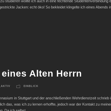
u studieren wollte ich auch in eine fechtende Studentenverbindung e
tgestrickte Jacken: echt öko! So bekleidet klingelte ich eines Abend
eines Alten Herrn
_AKTIV
EINBLICK
sium in Stuttgart und der anschließenden Wehrdienstzeit schrieb 
ltlich das, was ich zu lernen erhoffte, jedoch war der Kontakt zu me
. Da ich selbst...