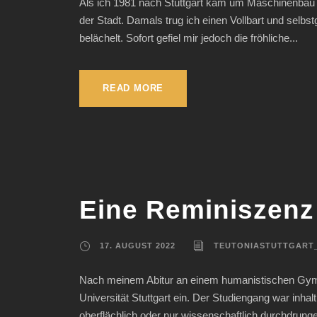
Als ich 1981 nach Stuttgart kam um Maschinenbau z
der Stadt. Damals trug ich einen Vollbart und selbs
belächelt. Sofort gefiel mir jedoch die fröhliche...
READ MORE
Eine Reminiszenz 
17. AUGUST 2022
TEUTONIASTUTTGART
Nach meinem Abitur an einem humanistischen Gymna
Universität Stuttgart ein. Der Studiengang war inha
oberflächlich oder nur wissenschaftlich durchdrungen